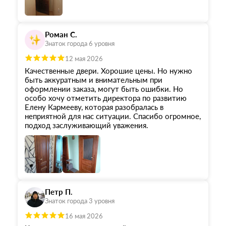
двери. Судя по набору инструментов, которые
они привезли с собой - профессионалы с
многолетним опытом.
Из недостатков - чат в Вотсапе. Пишешь туда и
Роман С.
непонятно: то ли твоё сообщение прочитали, то
Знаток города 6 уровня
ли нет.
В целом могу рекомендовать!
12 мая 2026
Качественные двери. Хорошие цены. Но нужно
быть аккуратным и внимательным при
оформлении заказа, могут быть ошибки. Но
особо хочу отметить директора по развитию
Елену Кармееву, которая разобралась в
неприятной для нас ситуации. Спасибо огромное,
подход заслуживающий уважения.
Петр П.
Знаток города 3 уровня
16 мая 2026