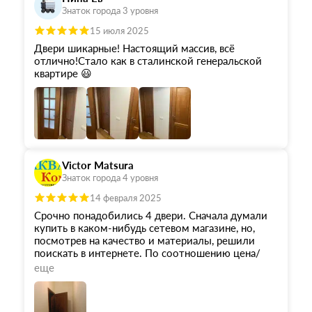
Знаток города 3 уровня
15 июля 2025
Двери шикарные! Настоящий массив, всё
отлично!Стало как в сталинской генеральской
квартире 😃
Victor Matsura
Знаток города 4 уровня
14 февраля 2025
Срочно понадобились 4 двери. Сначала думали
купить в каком-нибудь сетевом магазине, но,
посмотрев на качество и материалы, решили
поискать в интернете. По соотношению цена/
качество выбрали и заказали двери Ока из тех,
еще
что были в наличии. Замер проёмов делал сам.
Заказ привезли чётко в срок. Монтажники -
Евгений и Алексей - за 6 часов установили 4