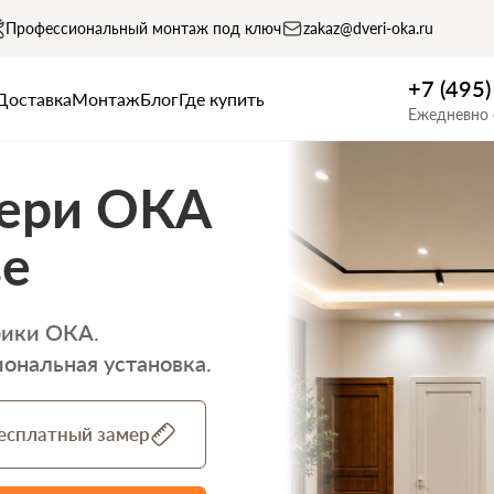
Профессиональный монтаж под ключ
zakaz@dveri-oka.ru
+7 (495
Доставка
Монтаж
Блог
Где купить
Ежедневно 
ери ОКА
ве
рики ОКА.
ональная установка.
бесплатный замер