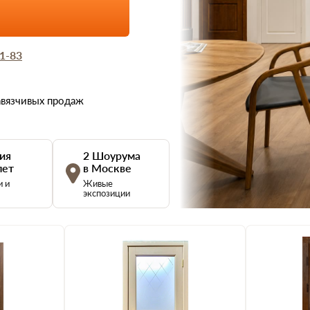
51-83
авязчивых продаж
ия
2 Шоурума
лет
в Москве
и и
Живые
экспозиции