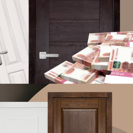
 913-51-83
−
+