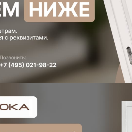
+7 (931)
н
 проемов
ная смета на двери