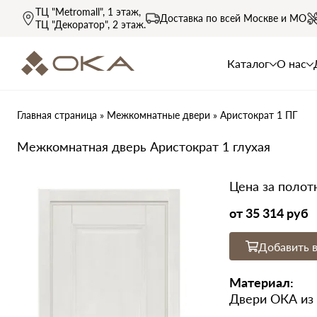
ТЦ "Metromall"
, 1 этаж,
Доставка по всей
Москве и МО
ТЦ "Декоратор"
, 2 этаж.
Каталог
О нас
Главная страница
»
Межкомнатные двери
»
Аристократ 1 ПГ
Межкомнатная дверь Аристократ 1 глухая
Цена за полот
от
35 314 руб
Добавить в
Материал:
Двери ОКА из 