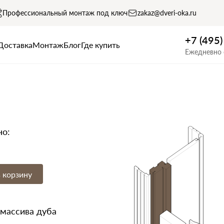
Профессиональный монтаж под ключ
zakaz@dveri-oka.ru
+7 (495
Доставка
Монтаж
Блог
Где купить
Ежедневно 
но:
 корзину
массива дуба