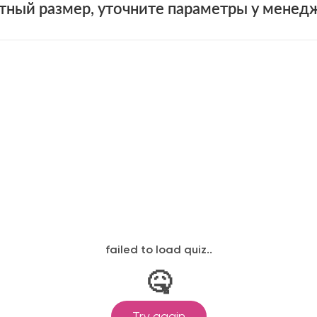
тный размер, уточните параметры у менед
+7 (931)
н
 проемов
ная смета на двери