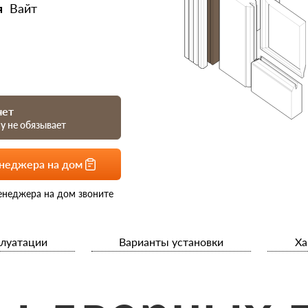
я
Вайт
чет
му не обязывает
енеджера на дом
енеджера на дом звоните
плуатации
Варианты установки
Ха