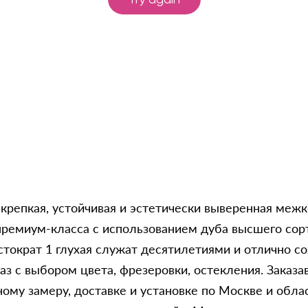
ляя форму вы соглашаетесь с условиями
политики конфиде
о крепкая, устойчивая и эстетически выверенная ме
премиум-класса с использованием дуба высшего сорт
тократ 1 глухая служат десятилетиями и отлично с
аз с выбором цвета, фрезеровки, остекления. Заказав
очному замеру, доставке и установке по Москве и о