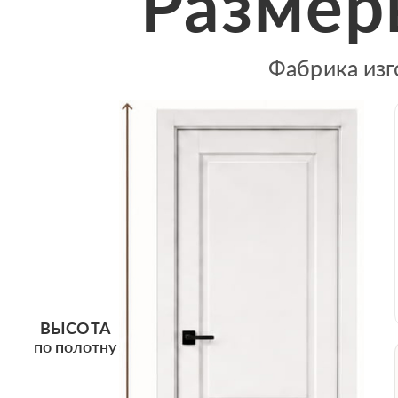
Размер
Фабрика изг
ВЫСОТА
по полотну