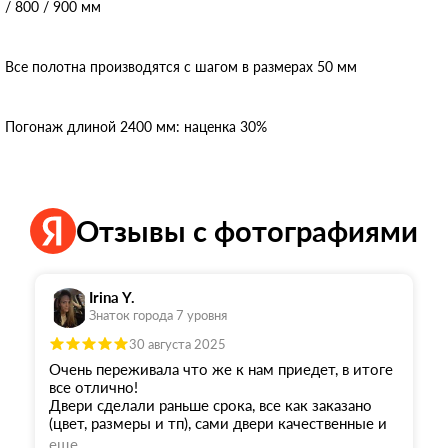
/ 800 / 900 мм
Все полотна производятся с шагом в размерах 50 мм
Погонаж длиной 2400 мм: наценка 30%
Отзывы с фотографиями
Irina Y.
Знаток города 7 уровня
30 августа 2025
Очень переживала что же к нам приедет, в итоге
все отлично!
Двери сделали раньше срока, все как заказано
(цвет, размеры и тп), сами двери качественные и
выглядят шикарно, наш дизайнер осталась в
еще