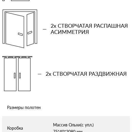
Ваш телефон
2x СТВОРЧАТАЯ РАСПАШНАЯ
—
Количество проемов
АСИММЕТРИЯ
−
+
Ваша примерная смета на двери
—
2x СТВОРЧАТАЯ РАЗДВИЖНАЯ
Сообщение
Размеры полотен
Массив Ольхи(с упл.)
Отправляя форму вы соглашаетесь с условиями
политики
Коробка
75*40*2080 мм
конфиденциальности