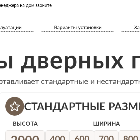
енеджера на дом звоните
плуатации
Варианты установки
Ха
ы дверных 
отавливает стандартные и нестандар
СТАНДАРТНЫЕ РАЗМ
ВЫСОТА
ШИРИНА
2000
400
600
700
800