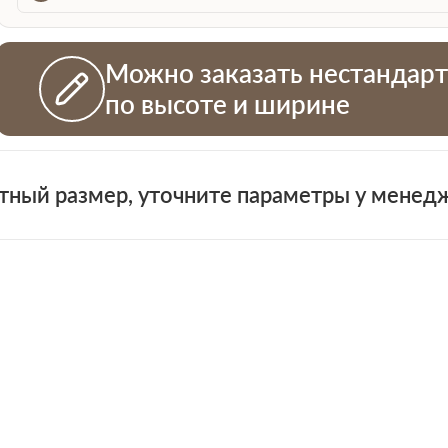
Можно заказать нестандар
по высоте и ширине
+7 (931)
тный размер, уточните параметры у менед
н
 проемов
ная смета на двери