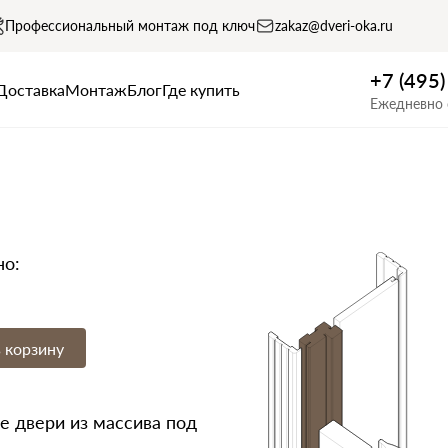
Профессиональный монтаж под ключ
zakaz@dveri-oka.ru
+7 (495
Доставка
Монтаж
Блог
Где купить
Ежедневно 
но:
 корзину
 двери из массива под