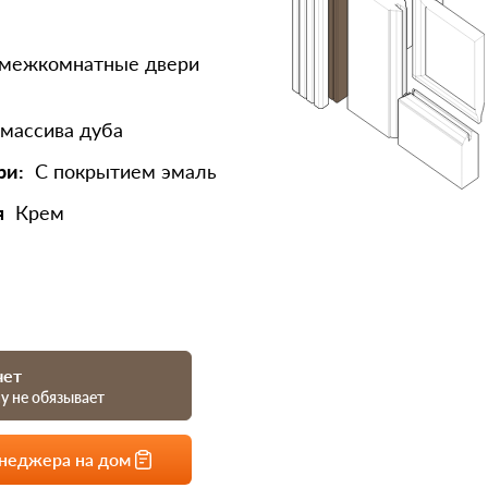
 межкомнатные двери
массива дуба
ри:
С покрытием эмаль
я
Крем
чет
му не обязывает
енеджера на дом