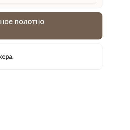
тное полотно
 913-51-83
жера.
−
+