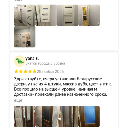
подробно рассказал о производителе, показал
каталог.
В салоне немного дверей представлено, но
достаточно, чтобы судить о качестве. Вечером с
женой выбрали с сайта понравившиеся. Обещали
доставить в течение 60 дней, но привезли
гораздо раньше.
Одним словом очень доволен. Совершенно
другой вид в квартире.
yana s.
Знаток города 5 уровня
28 ноября 2025
Здравствуйте, вчера установли беларусские
двери, у нас их 4 штуки, массив дуба, цвет антик.
Все прошло на высшем уровне, начиная м
доставки- приехали ранее назначенного срока,
полная комплектация, доставка в квартиру.
еще
Отдельная благодарность ребятам монтажникам,
все аккуратно сделано, учтены пожелания,
работают со строительным пылесосом, что
снижает значительно количество пыли и грязи.
Большая благодарность компании "ОКА"