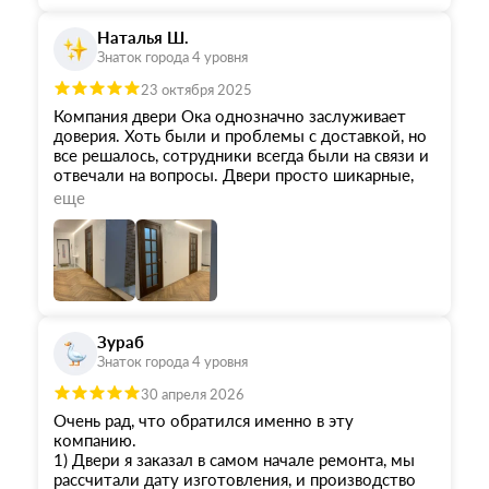
Наталья Ш.
Знаток города 4 уровня
23 октября 2025
Компания двери Ока однозначно заслуживает
доверия. Хоть были и проблемы с доставкой, но
все решалось, сотрудники всегда были на связи и
отвечали на вопросы. Двери просто шикарные,
качество на высоте, цена для массива более чем
еще
адекватная. Ребята, которые устанавливали
полотна мастера высокого профессионализма,
приехали минута в минуту на установку, с
прекрасным оборудованием. Все очень
качественно сделали. Спасибо компании Ока и
производителю дверей!
Зураб
Знаток города 4 уровня
30 апреля 2026
Очень рад, что обратился именно в эту
компанию.
1) Двери я заказал в самом начале ремонта, мы
рассчитали дату изготовления, и производство