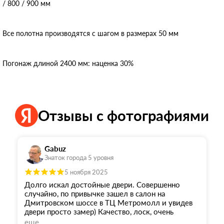
/ 800 / 900 мм
Все полотна производятся с шагом в размерах 50 мм
Погонаж длиной 2400 мм: наценка 30%
Отзывы с фотографиями
Gabuz
Знаток города 5 уровня
5 ноября 2025
Долго искал достойные двери. Совершенно
случайно, по привычке зашел в салон на
Дмитровском шоссе в ТЦ Метромолл и увидев
двери просто замер) Качество, лоск, очень
богатый и достойный вид... Консультант Сергей
еще