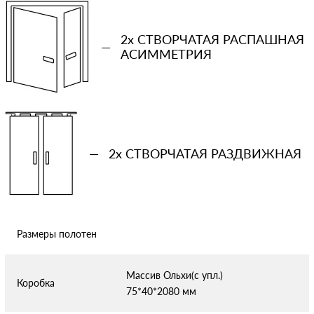
Количество проемов
2x СТВОРЧАТАЯ РАСПАШНАЯ
−
+
—
АСИММЕТРИЯ
Ваша примерная смета на двери
Сообщение
—
2x СТВОРЧАТАЯ РАЗДВИЖНАЯ
Размеры полотен
Отправляя форму вы соглашаетесь с условиями
политики
конфиденциальности
Массив Ольхи(с упл.)
Коробка
75*40*2080 мм