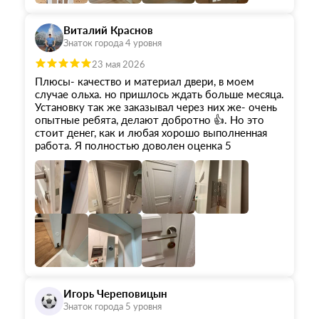
десять дней, тк не было возможности принять. И,
конечно, благодарность замерщику, помог
Виталий Краснов
определиться с размерами и конструктивом
Знаток города 4 уровня
нестандартных дверей на веранду.
Работа бригады по установке вызвала глубокое
23 мая 2026
уважение. Приехали утром на полчаса раньше,
Плюсы- качество и материал двери, в моем
каждое движение отточенное, уложились за
случае ольха. но пришлось ждать больше месяца.
один день, были считанные перерывы на отдых.
Установку так же заказывал через них же- очень
Вначале планировал отделку окосячки дверей
опытные ребята, делают добротно 👍. Но это
отдать компании , которая будет красить вагонку,
стоит денег, как и любая хорошо выполненная
и у них тоже есть производственный цех. Но
работа. Я полностью доволен оценка 5
сказали, что такое качество и точность размеров
они не смогут обеспечить. Так что в итоге,
заказал доборы и обналичники из того же
материала, и того же цвета, что и двери ОКА.
Игорь Череповицын
Знаток города 5 уровня