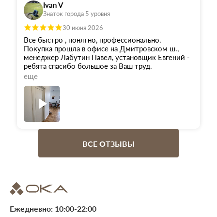
Ivan V
Знаток города 5 уровня
30 июня 2026
Все быстро , понятно, профессионально.
Покупка прошла в офисе на Дмитровском ш.,
менеджер Лабутин Павел, установщик Евгений -
ребята спасибо большое за Ваш труд.
еще
Двери изготовили раньше срока, цена не
менялась, цена на монтаж оказалось самой
низкой по Москве. Через неделю одна дверь
перестала закрываться на магнитный замок,
оставил заявку, установщик Евгений на
следующий день приехал и все исправил. Был
приятно удивлен такому сервису.
ВСЕ ОТЗЫВЫ
Ежедневно: 10:00-22:00