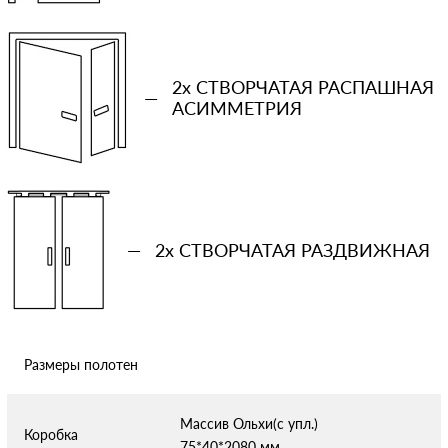
Количество проемов
−
+
2x СТВОРЧАТАЯ РАСПАШНАЯ
—
АСИММЕТРИЯ
Ваша примерная смета на двери
Сообщение
—
2x СТВОРЧАТАЯ РАЗДВИЖНАЯ
Размеры полотен
Отправляя форму вы соглашаетесь с условиями
политики
конфиденциальности
Массив Ольхи(с упл.)
Коробка
75*40*2080 мм