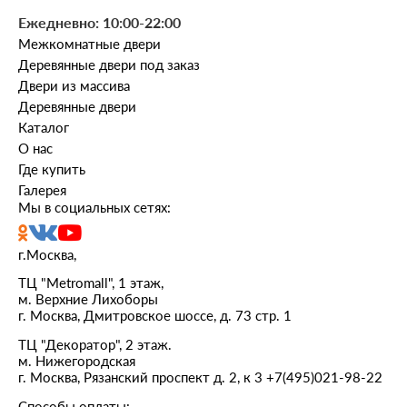
Ежедневно: 10:00-22:00
От души рекомендую это место, благодарю всех
Межкомнатные двери
участников нашей эпопеи, и точно буду
обращаться только сюда!
Деревянные двери под заказ
Двери из массива
Реально, один из немногих моментов ремонта,
Деревянные двери
который прошел без стресса))
Каталог
О нас
Где купить
Галерея
Мы в социальных сетях:
г.Москва,
ТЦ "Metromall", 1 этаж,
м. Верхние Лихоборы
г. Москва, Дмитровское шоссе, д. 73 стр. 1
ТЦ "Декоратор", 2 этаж.
м. Нижегородская
г. Москва, Рязанский проспект д. 2, к 3
+7(495)021-98-22
Способы оплаты: