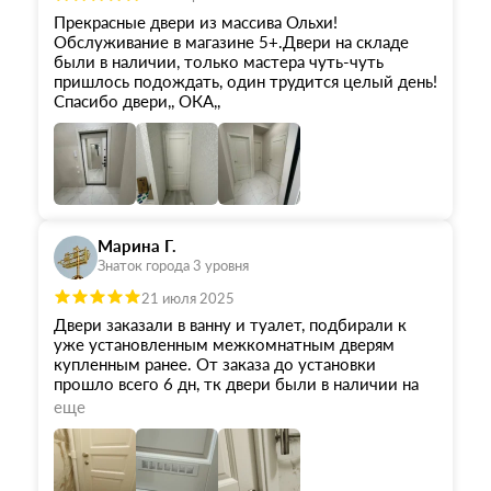
Прекрасные двери из массива Ольхи!
Обслуживание в магазине 5+.Двери на складе
были в наличии, только мастера чуть-чуть
пришлось подождать, один трудится целый день!
Спасибо двери,, ОКА,,
Марина Г.
Знаток города 3 уровня
21 июля 2025
Двери заказали в ванну и туалет, подбирали к
уже установленным межкомнатным дверям
купленным ранее. От заказа до установки
прошло всего 6 дн, тк двери были в наличии на
складе, качество дверей очень хорошее,
еще
установка так же качественная, но не быстрая - 1
мастер на 10ч. работы на 2-е двери, установили
так же решетку на дверь для доп/вентиляции.
Оплата и общение онлайн, в офисе были только