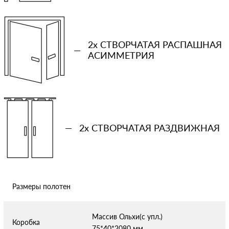
Количество проемов
2x СТВОРЧАТАЯ РАСПАШНАЯ
−
+
—
АСИММЕТРИЯ
Ваша примерная смета на двери
Сообщение
—
2x СТВОРЧАТАЯ РАЗДВИЖНАЯ
Размеры полотен
Отправляя форму вы соглашаетесь с условиями
политики
конфиденциальности
Массив Ольхи(с упл.)
Коробка
75*40*2080 мм