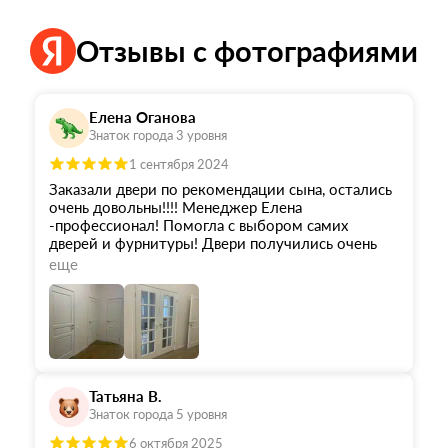
Отзывы с фотографиями
Елена Оганова
Знаток города 3 уровня
1 сентября 2024
Заказали двери по рекомендации сына, остались
очень довольны!!!! Менеджер Елена
-профессионал! Помогла с выбором самих
дверей и фурнитуры! Двери получились очень
красивые, стильные!!!!!
еще
Особая благодарность бригаде монтажников
(бригадир Шариф), очень аккуратно работали,
устанока - высший класс!! Отличные
инструменты, выполнено на высшем уровне!!!
Рекомендую данную команду при выборе !!!!!!
Татьяна В.
Знаток города 5 уровня
6 октября 2025