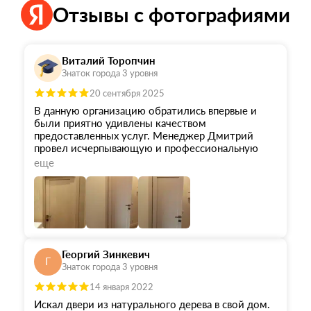
Отзывы с фотографиями
Виталий Торопчин
Знаток города 3 уровня
20 сентября 2025
В данную организацию обратились впервые и
были приятно удивлены качеством
предоставленных услуг. Менеджер Дмитрий
провел исчерпывающую и профессиональную
консультацию по интересующим нас вопросам и
еще
помог сделать выбор, о содержании которого
впоследствии жалеть не пришлось. Дверь
изготовили ранее срока, означенного договором,
и доставили на объект в удобное для нас время.
Георгий Зинкевич
Г
Знаток города 3 уровня
14 января 2022
Искал двери из натурального дерева в свой дом.