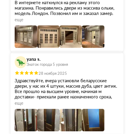
В интернете наткнулся на рекламу этого
магазина. Понравились двери из массива ольхи,
модель Лондон. Позвонил им и заказал замер.
Замерщик на следующее утро приехал, все
еще
обмерил. Толковый парень. В итоге я через пару
дней приехал к ним в магазин, оформил заказ,
получил документы на руки и тут же забрал
двери. У них склады там же прямо, при магазине,
очень удобно! Привез в дом, установил их сам.
Теперь хожу и любуюсь. Умеют все таки
белорусы качественно делать двери и мебель.
yana s.
Уж больно красиво они у меня смотрятся.
Знаток города 5 уровня
28 ноября 2025
Здравствуйте, вчера установли беларусские
двери, у нас их 4 штуки, массив дуба, цвет антик.
Все прошло на высшем уровне, начиная м
доставки- приехали ранее назначенного срока,
полная комплектация, доставка в квартиру.
еще
Отдельная благодарность ребятам монтажникам,
все аккуратно сделано, учтены пожелания,
работают со строительным пылесосом, что
снижает значительно количество пыли и грязи.
Большая благодарность компании "ОКА"