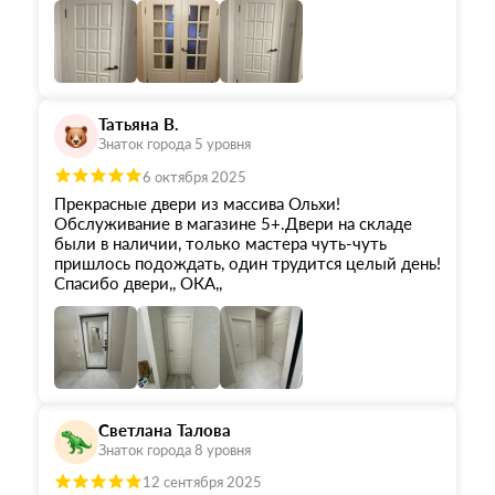
индивидуальный подход и терпение, помогли
определиться с замками, ручками и петлями,
доставка вовремя, все сработано на отлично.
Хочется особенно отметить мастера, который
делал установку, Александр работал
безостановочно , очень внимательно, золотые
Татьяна В.
руки. Цена дверей тоже порадовала, такие же
Знаток города 5 уровня
двери, но произведенные в Спб или на юге
России стоят заметно дороже. Благодарю всех за
6 октября 2025
такой качественный товар , работников фабрики,
Прекрасные двери из массива Ольхи!
водителей и отдельная благодарность
Обслуживание в магазине 5+.Двери на складе
менеджерам салона Юлии иАлексею и мастеру
были в наличии, только мастера чуть-чуть
яПлександру. Спасибо за классную работу, еще
пришлось подождать, один трудится целый день!
долго буду вспоминать вас добрым словом. А
Спасибо двери,, ОКА,,
другим покупателям, никаких сомнений , если
двери, то только ОКА
Светлана Талова
Знаток города 8 уровня
12 сентября 2025