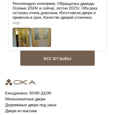
Рекомендую компанию. Обращалась дважды
Осенью 2024г и сейчас, летом 2025г. Оба раза
осталась очень довольна. Изготовили двери и
привезли в срок. Качество дверей отличное.
Сегодня мне устанавливал 2 двери и портал
еще
мастер Артур от компании. Отличная работа.
Мастер работал спокойно, профессионально,
неравнодушно и быстро. С возникшими
проблемами справился легко. От компании
осталось хорошее впечатление.
ВСЕ ОТЗЫВЫ
Ежедневно: 10:00-22:00
Межкомнатные двери
Деревянные двери под заказ
Двери из массива