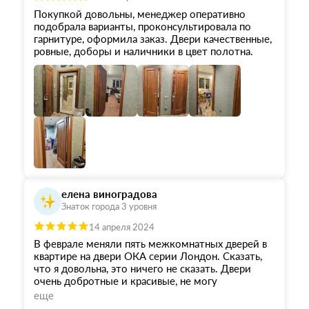
материалы, которые были заказаны с излишком
Покупкой довольны, менеджер оперативно
по моему просчету. Рекомендуем двери Ока!
подобрала варианты, проконсультировала по
Качество отменное за разумную цену!!!
гарнитуре, оформила заказ. Двери качественные,
ровные, доборы и наличники в цвет полотна.
елена виноградова
Знаток города 3 уровня
14 апреля 2024
В феврале меняли пять межкомнатных дверей в
квартире на двери ОКА серии Лондон. Сказать,
что я довольна, это ничего не сказать. Двери
очень добротные и красивые, не могу
нарадоваться. Огромное спасибо менеджерам из
еще
салона дверей ОКА в Кубатуре за