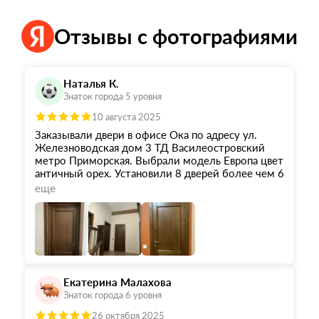
Отзывы с фотографиями
Наталья К.
Знаток города 5 уровня
10 августа 2025
Заказывали двери в офисе Ока по адресу ул.
Железноводская дом 3 ТД Василеостровский
метро Приморская. Выбрали модель Европа цвет
античный орех. Установили 8 дверей более чем 6
месяцев назад. Качество супер!!! Проверены в
еще
использовании. Огромное спасибо всей
команде!!!Хотелось бы сказать про каждого с
кем общались. Договор заключали с Ольгой.
Грамотный консультант!!! Помогла подобрать
двери, плинтуса и фурнитуру учитывая наши
пожелания.Доставка материалов Дмитрий. В
срок!!! Двери ставил Роман, плинтуса Дмитрий.
Екатерина Малахова
Качество установки на высоте!!! Служба сервиса
Знаток города 6 уровня
Екатерина и логист Елена. Слаженная работа
команды!!! Нам даже вернули деньги за
26 октября 2025