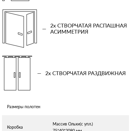
Количество проемов
−
+
2x СТВОРЧАТАЯ РАСПАШНАЯ
Ваша примерная смета на двери
—
АСИММЕТРИЯ
Сообщение
—
2x СТВОРЧАТАЯ РАЗДВИЖНАЯ
Отправляя форму вы соглашаетесь с условиями
политики
конфиденциальности
Размеры полотен
Массив Ольхи(с упл.)
Коробка
75*40*2080 мм