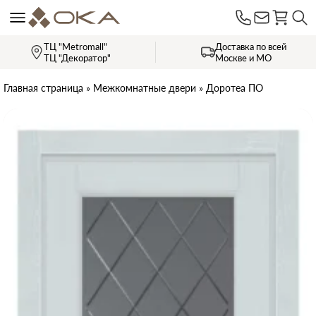
ТЦ "Metromall"
Доставка по всей
ТЦ "Декоратор"
Москве и МО
Главная страница
»
Межкомнатные двери
»
Доротеа ПО