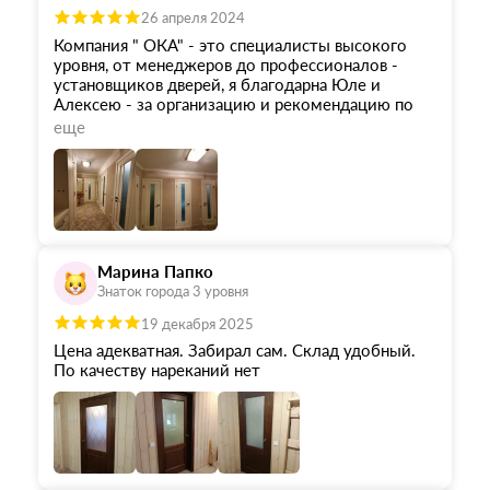
26 апреля 2024
Компания " ОКА" - это специалисты высокого
уровня, от менеджеров до профессионалов -
установщиков дверей, я благодарна Юле и
Алексею - за организацию и рекомендацию по
выбору дверей, все четко и быстро по
еще
оформлению договора, устанавливали двери
Сергей и Дмитрий- профи, никаких претензий, я
даже не ожидала, т.к последние 5 лет делаю
ремонты в квартире и знаю как трудно найти
специалистов по ремонту!
Рекомендую компанию " ОКА", восторг!
Марина Папко
Знаток города 3 уровня
19 декабря 2025
Цена адекватная. Забирал сам. Склад удобный.
По качеству нареканий нет