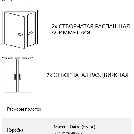
Количество проемов
2x СТВОРЧАТАЯ РАСПАШНАЯ
−
+
—
АСИММЕТРИЯ
Ваша примерная смета на двери
Сообщение
—
2x СТВОРЧАТАЯ РАЗДВИЖНАЯ
Размеры полотен
Отправляя форму вы соглашаетесь с условиями
политики
конфиденциальности
Массив Ольхи(с упл.)
Коробка
75*40*2080 мм