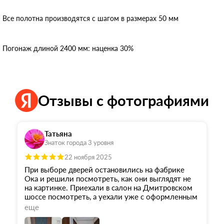
Все полотна производятся с шагом в размерах 50 мм
Погонаж длиной 2400 мм: наценка 30%
Отзывы с фотографиями
Татьяна
Знаток города 3 уровня
22 ноября 2025
При выборе дверей остановились на фабрике
Ока и решили посмотреть, как они выглядят не
на картинке. Приехали в салон на Дмитровском
шоссе посмотреть, а уехали уже с оформленным
заказом. Огромная благодарность менеджеру
еще
Андрею за внимание, вежливость, терпение,
помощь в выборе и оперативное оформление