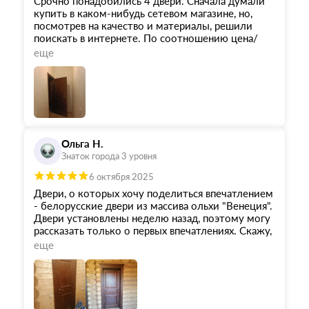
Срочно понадобились 4 двери. Сначала думали
купить в каком-нибудь сетевом магазине, но,
посмотрев на качество и материалы, решили
поискать в интернете. По соотношению цена/
качество выбрали и заказали двери Ока из тех,
еще
что были в наличии. Замер проёмов делал сам.
Заказ привезли чётко в срок. Монтажники -
Евгений и Алексей - за 6 часов установили 4
двери. Судя по набору инструментов, которые
они привезли с собой - профессионалы с
многолетним опытом.
Из недостатков - чат в Вотсапе. Пишешь туда и
Ольга Н.
непонятно: то ли твоё сообщение прочитали, то
Знаток города 3 уровня
ли нет.
В целом могу рекомендовать!
6 октября 2025
Двери, о которых хочу поделиться впечатлением
- белорусские двери из массива ольхи "Венеция".
Двери установлены неделю назад, поэтому могу
рассказать только о первых впечатлениях. Скажу,
что это превзошло все мои ожидания. Я даже не
еще
предполагала, что за скромный бюджет получу
очень красивые двери из массива. Наивысшей
оценки заслуживает весь персонал и все стадии
заказа, изготовления и установки . Прежде всего,
огромная благодарность менеджеру Олесе: