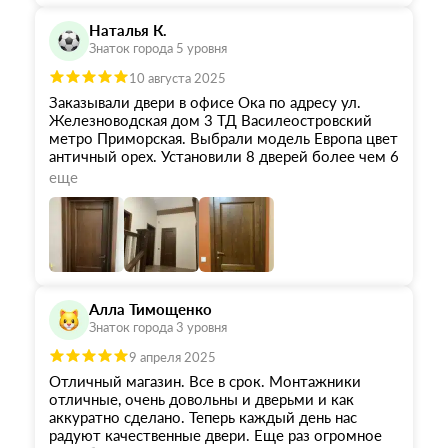
Теперь хожу и любуюсь. Умеют все таки
белорусы качественно делать двери и мебель.
Наталья К.
Уж больно красиво они у меня смотрятся.
Знаток города 5 уровня
10 августа 2025
Заказывали двери в офисе Ока по адресу ул.
Железноводская дом 3 ТД Василеостровский
метро Приморская. Выбрали модель Европа цвет
античный орех. Установили 8 дверей более чем 6
месяцев назад. Качество супер!!! Проверены в
еще
использовании. Огромное спасибо всей
команде!!!Хотелось бы сказать про каждого с
кем общались. Договор заключали с Ольгой.
Грамотный консультант!!! Помогла подобрать
двери, плинтуса и фурнитуру учитывая наши
пожелания.Доставка материалов Дмитрий. В
срок!!! Двери ставил Роман, плинтуса Дмитрий.
Алла Тимощенко
Качество установки на высоте!!! Служба сервиса
Знаток города 3 уровня
Екатерина и логист Елена. Слаженная работа
команды!!! Нам даже вернули деньги за
9 апреля 2025
материалы, которые были заказаны с излишком
Отличный магазин. Все в срок. Монтажники
по моему просчету. Рекомендуем двери Ока!
отличные, очень довольны и дверьми и как
Качество отменное за разумную цену!!!
аккуратно сделано. Теперь каждый день нас
радуют качественные двери. Еще раз огромное