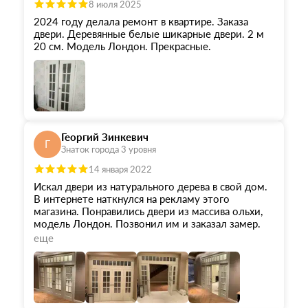
8 июля 2025
2024 году делала ремонт в квартире. Заказа
двери. Деревянные белые шикарные двери. 2 м
20 см. Модель Лондон. Прекрасные.
Георгий Зинкевич
Г
Знаток города 3 уровня
14 января 2022
Искал двери из натурального дерева в свой дом.
В интернете наткнулся на рекламу этого
магазина. Понравились двери из массива ольхи,
модель Лондон. Позвонил им и заказал замер.
Замерщик на следующее утро приехал, все
еще
обмерил. Толковый парень. В итоге я через пару
дней приехал к ним в магазин, оформил заказ,
получил документы на руки и тут же забрал
двери. У них склады там же прямо, при магазине,
очень удобно! Привез в дом, установил их сам.