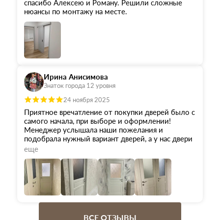
спасибо Алексею и Роману. Решили сложные
нюансы по монтажу на месте.
Ирина Анисимова
Знаток города 12 уровня
24 ноября 2025
Приятное вречатление от покупки дверей было с
самого начала, при выборе и оформлении!
Менеджер услышала наши пожелания и
подобрала нужный вариант дверей, а у нас двери
не стандартных размеров! Доставка была
еще
организована оперативно, тк у нас были очень
сжатые сроки ремонта! Установка прошла
отлично, спасибо мастеру, было сложно , но он
все сделал отлично! Благодарим за
сотрудничество!
ВСЕ ОТЗЫВЫ