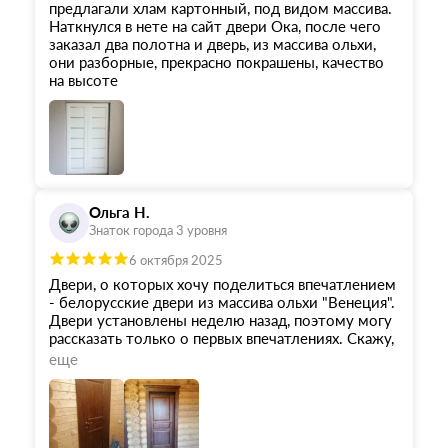
предлагали хлам картонный, под видом массива.
Наткнулся в нете на сайт двери Ока, после чего
заказал два полотна и дверь, из массива ольхи,
они разборные, прекрасно покрашены, качество
на высоте
Ольга Н.
Знаток города 3 уровня
6 октября 2025
Двери, о которых хочу поделиться впечатлением
- белорусские двери из массива ольхи "Венеция".
Двери установлены неделю назад, поэтому могу
рассказать только о первых впечатлениях. Скажу,
что это превзошло все мои ожидания. Я даже не
еще
предполагала, что за скромный бюджет получу
очень красивые двери из массива. Наивысшей
оценки заслуживает весь персонал и все стадии
заказа, изготовления и установки . Прежде всего,
огромная благодарность менеджеру Олесе: