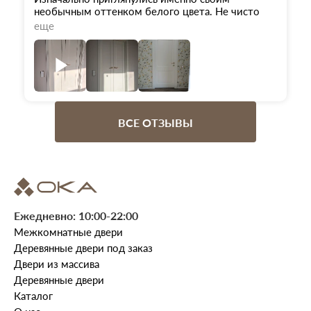
безупречно
необычным оттенком белого цвета. Не чисто
белоснежный, а именно приглушенный, очень
еще
благородный оттенок. Затем оказалось, что
двери еще и из массива ольхи, это помогло
принять окончательное решение. О своем
выборе нисколько не пожалели! Двери чудесные,
волшебные! Отдельное спасибо менеджеру
Андрею ❤️
ВСЕ ОТЗЫВЫ
Ежедневно: 10:00-22:00
Межкомнатные двери
Деревянные двери под заказ
Двери из массива
Деревянные двери
Каталог