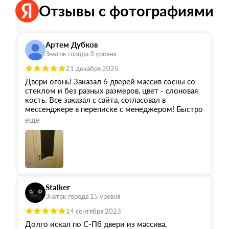
Отзывы с фотографиями
Артем Дубков
Знаток города 3 уровня
21 декабря 2025
Двери огонь! Заказал 6 дверей массив сосны со
стеклом и без разных размеров, цвет - слоновая
кость. Все заказал с сайта, согласовал в
мессенджере в переписке с менеджером! Быстро
и оперативно. Двери изготавливали на заводе
еще
под заказ. Привезли раньше срока. Грузчик
доставил до квартиры без единой царапинки
упаковки, наверное вез на коленочках. Подкачал
только монтаж - пришлось перенести установку
дверей на 2 недели. Но следующая бригада
приехала в выходной и четенько установила все
двери за 8 часов.
Stalker
Менеджер - Марина.
Знаток города 15 уровня
Заказывал в 14 октябре, привезли 9 декабря.
Установили - 20 декабря.
14 сентября 2023
Долго искал по С-Пб двери из массива,
Двери отличные - хожу балдею.