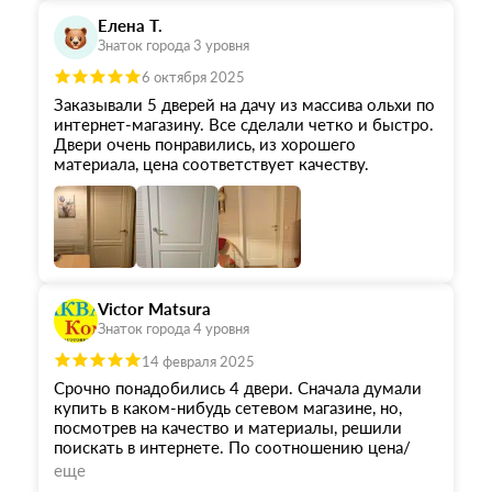
Елена Т.
Знаток города 3 уровня
6 октября 2025
Заказывали 5 дверей на дачу из массива ольхи по
интернет-магазину. Все сделали четко и быстро.
Двери очень понравились, из хорошего
материала, цена соответствует качеству.
Victor Matsura
Знаток города 4 уровня
14 февраля 2025
Срочно понадобились 4 двери. Сначала думали
купить в каком-нибудь сетевом магазине, но,
посмотрев на качество и материалы, решили
поискать в интернете. По соотношению цена/
качество выбрали и заказали двери Ока из тех,
еще
что были в наличии. Замер проёмов делал сам.