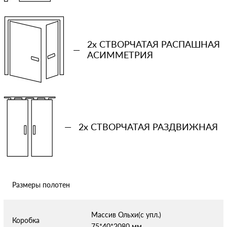
Количество проемов
−
+
2x СТВОРЧАТАЯ РАСПАШНАЯ
Ваша примерная смета на двери
—
АСИММЕТРИЯ
Сообщение
—
2x СТВОРЧАТАЯ РАЗДВИЖНАЯ
Отправляя форму вы соглашаетесь с условиями
политики
конфиденциальности
Размеры полотен
Массив Ольхи(с упл.)
Коробка
75*40*2080 мм