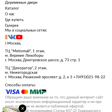
Деревянные двери
сроку двери изготовили раньше максимально
Каталог
запланированных сроков. Дальше все четко на
каждом этапе - сначала согласовали доставку,
О нас
привезли вовремя, аккуратно разгрузили.
Где купить
Большое спасибо. Согласовали установку. Очень
Галерея
трудоемкий процесс, но результат - слово
Мы в социальных сетях:
"восторг" не передает всех впечатлений. Могу
только еще раз выразить свою благодарность и
надежду, что и служить они будут также
г.Москва,
безупречно
ТЦ "Metromall", 1 этаж,
м. Верхние Лихоборы
г. Москва, Дмитровское шоссе, д. 73 стр. 1
ТЦ "Декоратор", 2 этаж.
м. Нижегородская
г. Москва, Рязанский проспект д. 2, к 3
+7(495)021-98-22
Способы оплаты:
Обращаем ваше внимание на то, что данный интернет-сайт
носит исключительно информационный характер и ни при
каких условиях не является публичной офертой,
определяемой положениями Статьи 437 (2) Гражданского