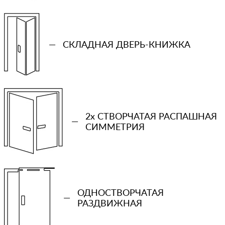
—
СКЛАДНАЯ ДВЕРЬ-КНИЖКА
2x СТВОРЧАТАЯ РАСПАШНАЯ
—
+7 (931) 913-51-83
СИММЕТРИЯ
Ваш телефон
Количество проемов
ОДНОСТВОРЧАТАЯ
—
РАЗДВИЖНАЯ
−
+