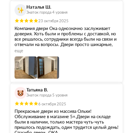
на двери при этом не слетает, что тоже больше
Наталья Ш.
плюс в карму этой компании.
Знаток города 4 уровня
23 октября 2025
Компания двери Ока однозначно заслуживает
доверия. Хоть были и проблемы с доставкой, но
все решалось, сотрудники всегда были на связи и
отвечали на вопросы. Двери просто шикарные,
качество на высоте, цена для массива более чем
еще
адекватная. Ребята, которые устанавливали
полотна мастера высокого профессионализма,
приехали минута в минуту на установку, с
прекрасным оборудованием. Все очень
качественно сделали. Спасибо компании Ока и
производителю дверей!
Татьяна В.
Знаток города 5 уровня
6 октября 2025
Прекрасные двери из массива Ольхи!
Обслуживание в магазине 5+.Двери на складе
были в наличии, только мастера чуть-чуть
пришлось подождать, один трудится целый день!
Спасибо двери,, ОКА,,