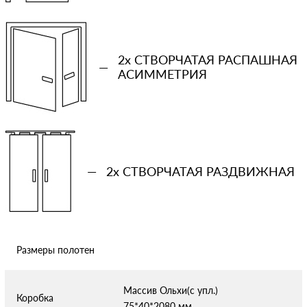
Количество проемов
2x СТВОРЧАТАЯ РАСПАШНАЯ
—
АСИММЕТРИЯ
−
+
Ваша примерная смета на двери
—
2x СТВОРЧАТАЯ РАЗДВИЖНАЯ
Сообщение
Размеры полотен
Отправляя форму вы соглашаетесь с условиями
политики
конфиденциальности
Массив Ольхи(с упл.)
Коробка
75*40*2080 мм