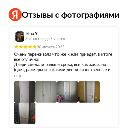
Отзывы с фотографиями
Irina Y.
Знаток города 7 уровня
30 августа 2025
Очень переживала что же к нам приедет, в итоге
все отлично!
Двери сделали раньше срока, все как заказано
(цвет, размеры и тп), сами двери качественные и
выглядят шикарно, наш дизайнер осталась в
еще
восторге)
Грамотный и максимально ориентированный на
клиента менеджер Андрей, всегда был на связи,
оперативно помогал разрешить все вопросы,
быстро помог сделать дозаказ на доборы (у нас
поменялась ширина стен), организовал доставку.
Я очень довольна!
Из минусов, дорогая установка, поэтому мы ей не
воспользовались, нашли альтернативу. Гарантия