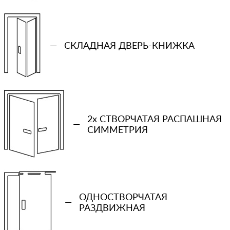
—
СКЛАДНАЯ ДВЕРЬ-КНИЖКА
2x СТВОРЧАТАЯ РАСПАШНАЯ
—
СИММЕТРИЯ
ОДНОСТВОРЧАТАЯ
+7 (931) 913-51-83
—
РАЗДВИЖНАЯ
Ваш телефон