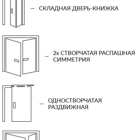
—
СКЛАДНАЯ ДВЕРЬ-КНИЖКА
+7 (931) 913-51-83
Ваш телефон
2x СТВОРЧАТАЯ РАСПАШНАЯ
Количество проемов
—
СИММЕТРИЯ
−
+
Ваша примерная смета на двери
ОДНОСТВОРЧАТАЯ
—
РАЗДВИЖНАЯ
Сообщение