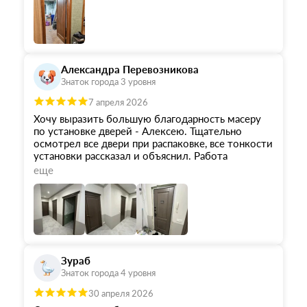
Александра Перевозникова
Знаток города 3 уровня
7 апреля 2026
Хочу выразить большую благодарность масеру
по установке дверей - Алексею. Тщательно
осмотрел все двери при распаковке, все тонкости
установки рассказал и объяснил. Работа
выполнена аккуратно, качественно и быстро.
еще
Результатом осталась очень довольна!
Отдельная благодарнось за качественное и
оперативное решение всех возникающих
вопросов о сроках, доставке и транспортировке в
удобное для меня время - Екатерине (отдел
сервиса) и Елене (отдел логистики). С этими
девушками было приятно общаться и решать
Зураб
вопросы, впечатление оставили крайне
Знаток города 4 уровня
положительное!
30 апреля 2026