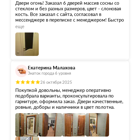
Двери огонь! Заказал 6 дверей массив сосны со
стеклом и без разных размеров, цвет - слоновая
кость. Все заказал с сайта, согласовал в
мессенджере в переписке с менеджером! Быстро
и оперативно. Двери изготавливали на заводе
еще
под заказ. Привезли раньше срока. Грузчик
доставил до квартиры без единой царапинки
упаковки, наверное вез на коленочках. Подкачал
только монтаж - пришлось перенести установку
дверей на 2 недели. Но следующая бригада
приехала в выходной и четенько установила все
двери за 8 часов.
Екатерина Малахова
Менеджер - Марина.
Знаток города 6 уровня
Заказывал в 14 октябре, привезли 9 декабря.
Установили - 20 декабря.
26 октября 2025
Покупкой довольны, менеджер оперативно
Двери отличные - хожу балдею.
подобрала варианты, проконсультировала по
гарнитуре, оформила заказ. Двери качественные,
ровные, доборы и наличники в цвет полотна.