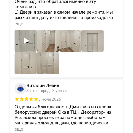
Очень рад, что обратился именно в эту
компанию.
1) Двери я заказал в самом начале ремонта, мы
рассчитали дату изготовления, и производство
не подвело.
еще
2) Само качество в дверей - отличное. И
покраска, и геометрия.
3) Цена (тем более, что это - массив) - отличная!
У меня были нестандартные размеры, но наценка
не была болезненной.
4) Персонал - это отдельный пункт. От начала и
до конца я реально получал удовольствие от
общения и процесса!
Отдельно и лично хочу отметить замечательную
работу сотрудников:
Виталий Левин
Светлана - чудесный менеджер по продажам!
Знаток города 3 уровня
Екатерина - отдел сервиса, четко вела
технические моменты;
5 июля 2026
Елена - логист, оформила доставку и приёмку в
Отдельная благодарность Дмитрию из салона
лучшем виде;
белорусских дверей Ока в ТЦ « Декоратор» на
Артур - мега-установщик, идеально смонтировал
Рязанском проспекте за помощь с выбором
все, что требовалось!
материала ольха для дачи, где периодически
возможна повышенная влжность, и подбором
еще
От души рекомендую это место, благодарю всех