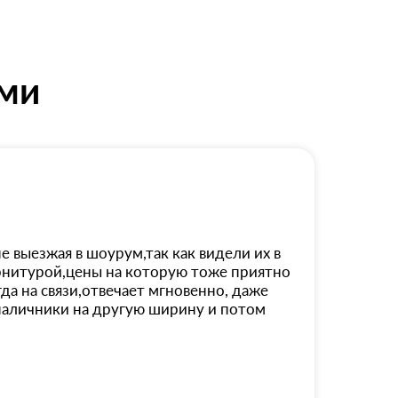
ями
 выезжая в шоурум,так как видели их в
урнитурой,цены на которую тоже приятно
а на связи,отвечает мгновенно, даже
наличники на другую ширину и потом
 удобством для нас.Так как мы живём
.И ещё немаловажный момент,так как
 не ранее,чем через месяц, но к нашей
ании Двери " Ока" благополучия и