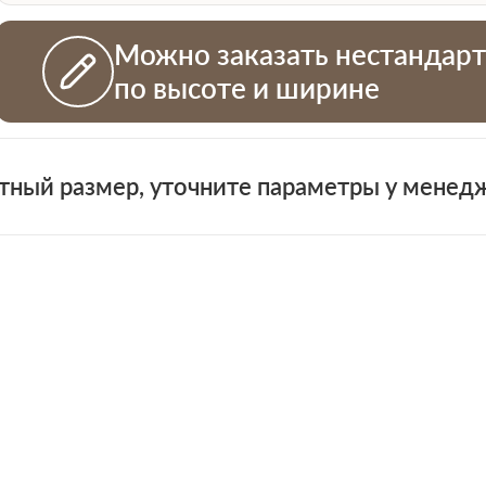
Можно заказать нестандар
по высоте и ширине
тный размер, уточните параметры у менед
+7 (931)
н
 проемов
ная смета на двери