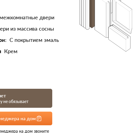
 межкомнатные двери
ери из массива сосны
ри:
С покрытием эмаль
я
Крем
чет
му не обязывает
енеджера на дом
енеджера на дом звоните