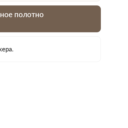
тное полотно
жера.
 913-51-83
−
+