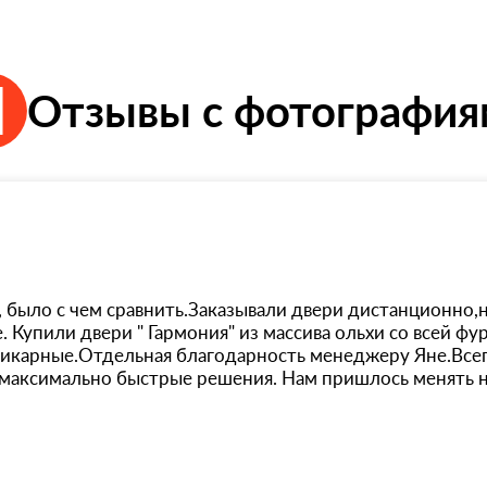
Отзывы с фотографи
было с чем сравнить.Заказывали двери дистанционно,не
 Купили двери " Гармония" из массива ольхи со всей ф
шикарные.Отдельная благодарность менеджеру Яне.Всегд
и максимально быстрые решения. Нам пришлось менять 
ы( розетки), все вопросы были решены с максимальным
 доставкой розеток решился через курьерскую доставку
сии( это не складская программа) , мы ожидали привоза
ще раз благодарю Яну за сотрудничество и желаю комп