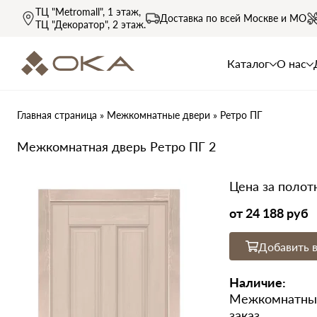
ТЦ "Metromall"
, 1 этаж,
Доставка по всей
Москве и МО
ТЦ "Декоратор"
, 2 этаж.
Каталог
О нас
Главная страница
»
Межкомнатные двери
»
Ретро ПГ
Межкомнатная дверь Ретро ПГ 2
Цена за полот
от
24 188 руб
Добавить в
Наличие:
Межкомнатные
заказ