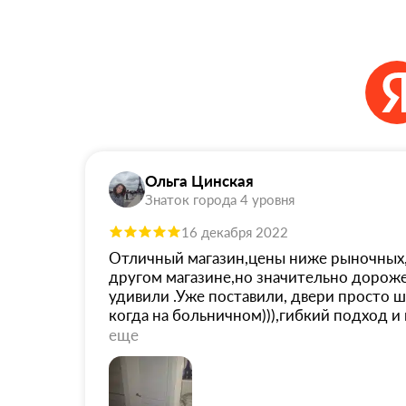
Ольга Цинская
Знаток города 4 уровня
16 декабря 2022
Отличный магазин,цены ниже рыночных, 
другом магазине,но значительно дороже.
удивили .Уже поставили, двери просто 
когда на больничном))),гибкий подход 
ещё дозаказывать декоративные элемент
еще
достаточно далеко от склада ,вопрос с
розетки пришлось заказывать из Белорус
радости,они приехали намного раньше.Е