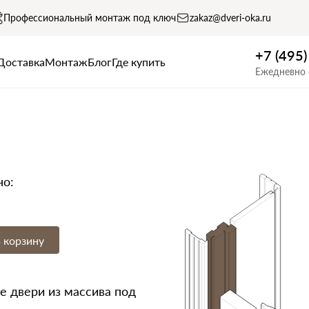
Профессиональный монтаж под ключ
zakaz@dveri-oka.ru
+7 (495
Доставка
Монтаж
Блог
Где купить
Ежедневно 
но:
 корзину
 двери из массива под