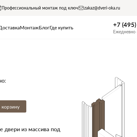
Профессиональный монтаж под ключ
zakaz@dveri-oka.ru
+7 (495
Доставка
Монтаж
Блог
Где купить
Ежедневно 
но:
 корзину
 двери из массива под