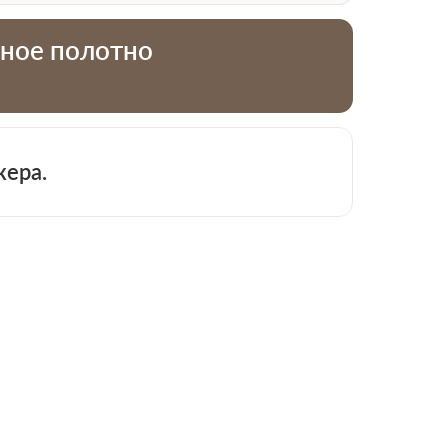
тное полотно
жера.
 913-51-83
−
+