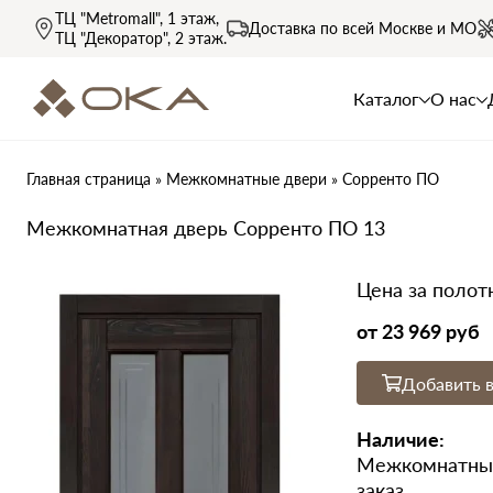
ТЦ "Metromall"
, 1 этаж,
Доставка по всей
Москве и МО
ТЦ "Декоратор"
, 2 этаж.
Каталог
О нас
Главная страница
»
Межкомнатные двери
»
Сорренто ПО
Межкомнатная дверь Сорренто ПО 13
Цена за полот
от
23 969 руб
Добавить в
Наличие:
Межкомнатные
заказ