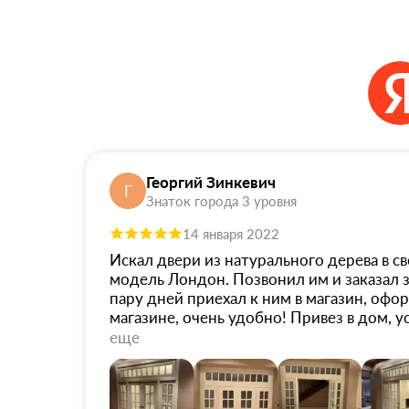
Георгий Зинкевич
Г
Знаток города 3 уровня
14 января 2022
Искал двери из натурального дерева в св
модель Лондон. Позвонил им и заказал з
пару дней приехал к ним в магазин, офо
магазине, очень удобно! Привез в дом, у
мебель. Уж больно красиво они у меня с
еще