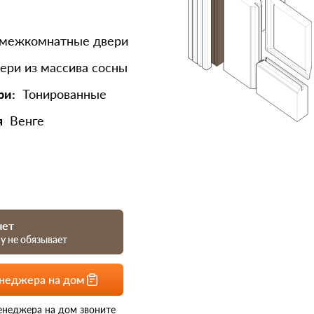
 межкомнатные двери
ери из массива сосны
ри:
Тонированные
я
Венге
чет
му не обязывает
енеджера на дом
енеджера на дом звоните