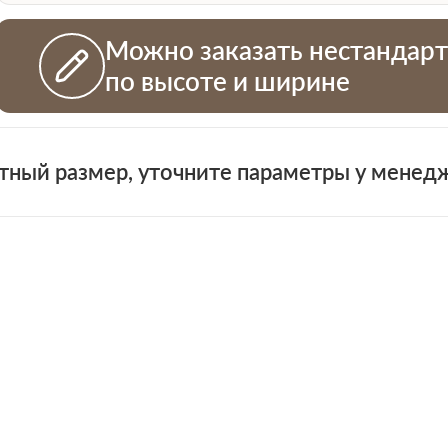
Можно заказать нестандар
по высоте и ширине
тный размер, уточните параметры у менед
+7 (931)
н
 проемов
ная смета на двери