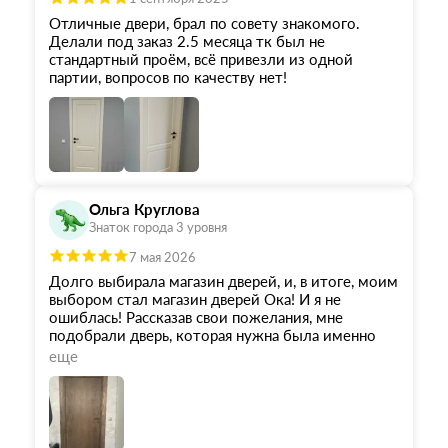
Отличные двери, брал по совету знакомого.
Делали под заказ 2.5 месяца тк был не
стандартный проём, всё привезли из одной
партии, вопросов по качеству нет!
Ольга Круглова
Знаток города 3 уровня
7 мая 2026
Долго выбирала магазин дверей, и, в итоге, моим
выбором стал магазин дверей Ока! И я не
ошиблась! Рассказав свои пожелания, мне
подобрали дверь, которая нужна была именно
мне! Спасибо огромное сотруднику магазина -
еще
Александру, который учел все мои пожелания!
Александр грамотный специалист своего дела,
вежливый, отзывчивый и терпеливый человек 😃
Всех благ Вам!🙏
Благодарю за помощь и Ваш труд!