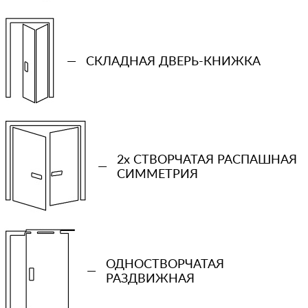
—
СКЛАДНАЯ ДВЕРЬ-КНИЖКА
2x СТВОРЧАТАЯ РАСПАШНАЯ
—
СИММЕТРИЯ
+7 (931) 913-51-83
Ваш телефон
ОДНОСТВОРЧАТАЯ
Количество проемов
—
РАЗДВИЖНАЯ
−
+