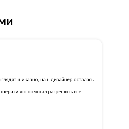
ями
выглядят шикарно, наш дизайнер осталась
 оперативно помогал разрешить все
 доставку.
я на двери при этом не слетает, что тоже