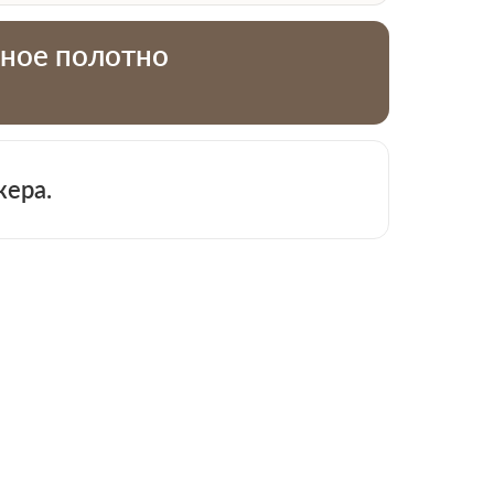
тное полотно
жера.
 913-51-83
−
+