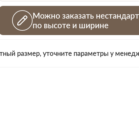
Можно заказать нестандар
по высоте и ширине
тный размер, уточните параметры у менед
+7 (931)
н
 проемов
ная смета на двери