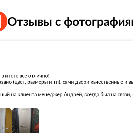
Отзывы с фотографи
в итоге все отлично!
азано (цвет, размеры и тп), сами двери качественные и 
ый на клиента менеджер Андрей, всегда был на связи,
на доборы (у нас поменялась ширина стен), организовал
мы ей не воспользовались, нашли альтернативу. Гаранти