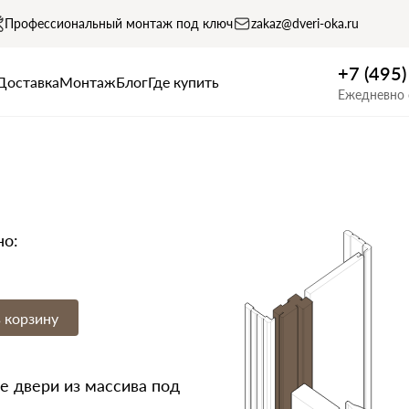
Профессиональный монтаж под ключ
zakaz@dveri-oka.ru
+7 (495
Доставка
Монтаж
Блог
Где купить
Ежедневно 
но:
 корзину
 двери из массива под