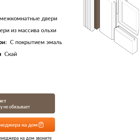
 межкомнатные двери
ери из массива ольхи
ри:
С покрытием эмаль
я
Скай
чет
му не обязывает
енеджера на дом
енеджера на дом звоните