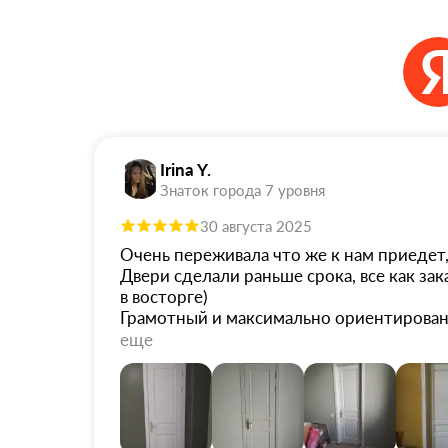
Irina Y.
Знаток города 7 уровня
30 августа 2025
Очень переживала что же к нам приедет, 
Двери сделали раньше срока, все как зак
в восторге)
Грамотный и максимально ориентированн
вопросы, быстро помог сделать дозаказ 
еще
Я очень довольна!
Из минусов, дорогая установка, поэтому 
больше плюс в карму этой компании.