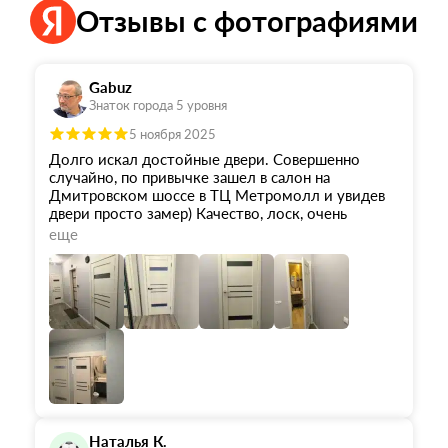
Отзывы с фотографиями
Gabuz
Знаток города 5 уровня
5 ноября 2025
Долго искал достойные двери. Совершенно
случайно, по привычке зашел в салон на
Дмитровском шоссе в ТЦ Метромолл и увидев
двери просто замер) Качество, лоск, очень
богатый и достойный вид... Консультант Сергей
еще
подробно рассказал о производителе, показал
каталог.
В салоне немного дверей представлено, но
достаточно, чтобы судить о качестве. Вечером с
женой выбрали с сайта понравившиеся. Обещали
доставить в течение 60 дней, но привезли
гораздо раньше.
Одним словом очень доволен. Совершенно
другой вид в квартире.
Наталья К.