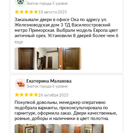
Знаток города 5 уровня
10 августа 2025
Заказывали двери в офисе Ока по адресу ул.
Железноводская дом 3 ТД Василеостровский
метро Приморская. Выбрали модель Европа цвет
античный орех. Установили 8 дверей более чем 6
месяцев назад. Качество супер!!! Проверены в
еще
использовании. Огромное спасибо всей
команде!!!Хотелось бы сказать про каждого с
кем общались. Договор заключали с Ольгой.
Грамотный консультант!!! Помогла подобрать
двери, плинтуса и фурнитуру учитывая наши
пожелания.Доставка материалов Дмитрий. В
срок!!! Двери ставил Роман, плинтуса Дмитрий.
Екатерина Малахова
Качество установки на высоте!!! Служба сервиса
Знаток города 6 уровня
Екатерина и логист Елена. Слаженная работа
команды!!! Нам даже вернули деньги за
26 октября 2025
материалы, которые были заказаны с излишком
Покупкой довольны, менеджер оперативно
по моему просчету. Рекомендуем двери Ока!
подобрала варианты, проконсультировала по
Качество отменное за разумную цену!!!
гарнитуре, оформила заказ. Двери качественные,
ровные, доборы и наличники в цвет полотна.