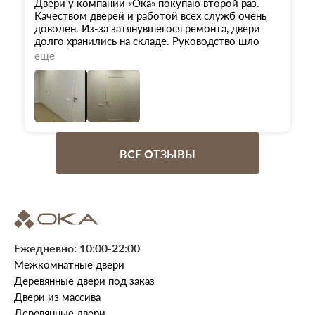
Двери у компании «Ока» покупаю второй раз.
Качеством дверей и работой всех служб очень
доволен. Из-за затянувшегося ремонта, двери
долго хранились на складе. Руководство шло
навстречу до последнего. Менеджер Светлана
еще
перед отгрузкой сверила, дополнила,
скорректировала заказ окончательно. Логист
Екатерина постоянно была на связи, и даже в
воскресенье, когда я переживал, что связи нет,
быстро нас связала с установщиком. Установщик
Артур выше всяких похвал. Три двери размером
2м30см за один день. Аккуратно, красиво,
ВСЕ ОТЗЫВЫ
быстро. Встречал раньше мастеровых людей, но
Артур - номер1.
Ежедневно: 10:00-22:00
Межкомнатные двери
Деревянные двери под заказ
Двери из массива
Деревянные двери