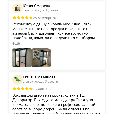
Юлия Смерека
Знаток города 3 уровня
26 сентября 2025
Рекомендую данную компанию! Заказывали
межкомнатные перегородки и начиная от
замеров были давольны, как все грамотно
подобрали, помогли определиться с выбором,
все сроки по изготовлению соблюдены.
еще
Качество просто на высшем уровне! Огромное
спасибо хотим сказать Борису за установку,
учтены все нюансы проблемных стен, как все
чисто и быстро было сделано, все убрано за
собой это о многом говорит, в первую очередь о
том какой сервис и подход к своему делу!
Отличная компания, вы лучшие!
Татьяна Иванцова
Знаток города 3 уровня
7 июля 2026
Заказывала двери из массива ольхи в ТЦ
Декоратор. Благодарю менеджера Оксану за
внимательно отношение и профессиональный
совет по выбору дверей. Были опасения по
поводу установки дверей, но приехал мастер, все