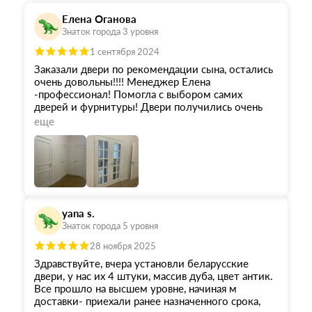
Елена Оганова
Знаток города 3 уровня
1 сентября 2024
Заказали двери по рекомендации сына, остались
очень довольны!!!! Менеджер Елена
-профессионал! Помогла с выбором самих
дверей и фурнитуры! Двери получились очень
красивые, стильные!!!!!
еще
Особая благодарность бригаде монтажников
(бригадир Шариф), очень аккуратно работали,
устанока - высший класс!! Отличные
инструменты, выполнено на высшем уровне!!!
Рекомендую данную команду при выборе !!!!!!
yana s.
Знаток города 5 уровня
28 ноября 2025
Здравствуйте, вчера установли беларусские
двери, у нас их 4 штуки, массив дуба, цвет антик.
Все прошло на высшем уровне, начиная м
доставки- приехали ранее назначенного срока,