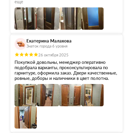
полная комплектация, доставка в квартиру.
еще
Отдельная благодарность ребятам монтажникам,
все аккуратно сделано, учтены пожелания,
работают со строительным пылесосом, что
снижает значительно количество пыли и грязи.
Большая благодарность компании "ОКА"
Екатерина Малахова
Знаток города 6 уровня
26 октября 2025
Покупкой довольны, менеджер оперативно
подобрала варианты, проконсультировала по
гарнитуре, оформила заказ. Двери качественные,
ровные, доборы и наличники в цвет полотна.