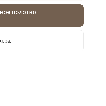
тное полотно
жера.
 913-51-83
−
+