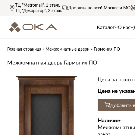
ТЦ "Metromall"
, 1 этаж,
Доставка по всей
Москве и МО
ТЦ "Декоратор"
, 2 этаж.
Каталог
О нас
Главная страница
»
Межкомнатные двери
»
Гармония ПО
Межкомнатная дверь Гармония ПО
Цена за полот
Цена не указа
Добавить в
Наличие:
Межкомнатные
заказ