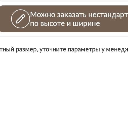
Можно заказать нестандар
по высоте и ширине
тный размер, уточните параметры у менед
+7 (931)
н
 проемов
ная смета на двери