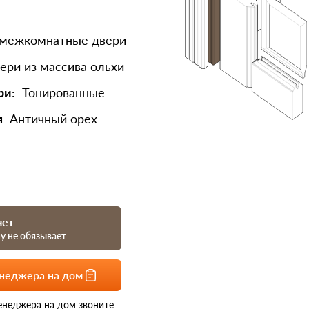
 межкомнатные двери
ери из массива ольхи
ри:
Тонированные
я
Античный орех
чет
му не обязывает
енеджера на дом
енеджера на дом звоните