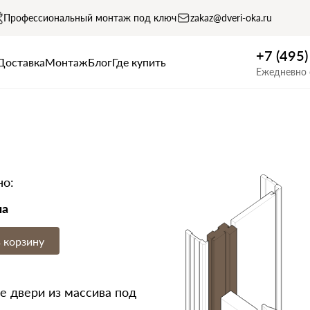
Профессиональный монтаж под ключ
zakaz@dveri-oka.ru
+7 (495
Доставка
Монтаж
Блог
Где купить
Ежедневно 
но:
на
 корзину
 двери из массива под