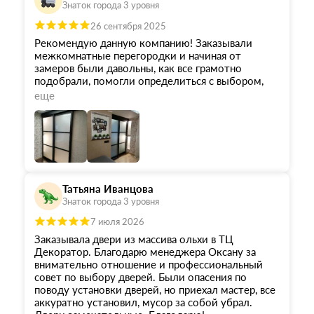
Знаток города 3 уровня
26 сентября 2025
Рекомендую данную компанию! Заказывали
межкомнатные перегородки и начиная от
замеров были давольны, как все грамотно
подобрали, помогли определиться с выбором,
все сроки по изготовлению соблюдены.
еще
Качество просто на высшем уровне! Огромное
спасибо хотим сказать Борису за установку,
учтены все нюансы проблемных стен, как все
чисто и быстро было сделано, все убрано за
собой это о многом говорит, в первую очередь о
том какой сервис и подход к своему делу!
Отличная компания, вы лучшие!
Татьяна Иванцова
Знаток города 3 уровня
7 июля 2026
Заказывала двери из массива ольхи в ТЦ
Декоратор. Благодарю менеджера Оксану за
внимательно отношение и профессиональный
совет по выбору дверей. Были опасения по
поводу установки дверей, но приехал мастер, все
аккуратно установил, мусор за собой убрал.