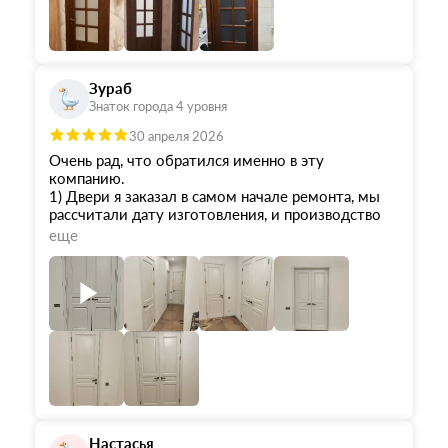
Зураб
Знаток города 4 уровня
30 апреля 2026
Очень рад, что обратился именно в эту
компанию.
1) Двери я заказал в самом начале ремонта, мы
рассчитали дату изготовления, и производство
не подвело.
еще
2) Само качество в дверей - отличное. И
покраска, и геометрия.
3) Цена (тем более, что это - массив) - отличная!
У меня были нестандартные размеры, но наценка
не была болезненной.
4) Персонал - это отдельный пункт. От начала и
до конца я реально получал удовольствие от
общения и процесса!
Отдельно и лично хочу отметить замечательную
работу сотрудников:
Настасья