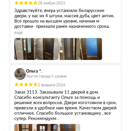
28 ноября 2025
Здравствуйте, вчера установли беларусские
двери, у нас их 4 штуки, массив дуба, цвет антик.
Все прошло на высшем уровне, начиная м
доставки- приехали ранее назначенного срока,
полная комплектация, доставка в квартиру.
еще
Отдельная благодарность ребятам монтажникам,
все аккуратно сделано, учтены пожелания,
работают со строительным пылесосом, что
снижает значительно количество пыли и грязи.
Большая благодарность компании "ОКА"
Ольга *.
Знаток города 5 уровня
2 февраля 2026
Заказ 3113. Заказывали 11 дверей в дом.
Спасибо консультанту Ольге за помощь и
решение всех вопросов. Двери изготовили в срок,
привезли в удобное нам время. Качеством дверей
отличное. Спасибо большое установщику , все
супер. Рекомендуем .