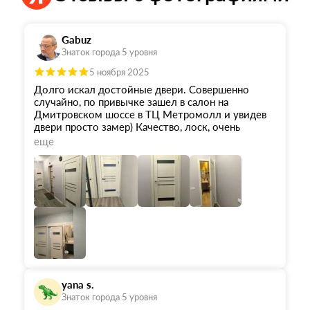
Gabuz
Знаток города 5 уровня
5 ноября 2025
Долго искал достойные двери. Совершенно
случайно, по привычке зашел в салон на
Дмитровском шоссе в ТЦ Метромолл и увидев
двери просто замер) Качество, лоск, очень
богатый и достойный вид... Консультант Сергей
еще
подробно рассказал о производителе, показал
каталог.
В салоне немного дверей представлено, но
достаточно, чтобы судить о качестве. Вечером с
женой выбрали с сайта понравившиеся. Обещали
доставить в течение 60 дней, но привезли
гораздо раньше.
Одним словом очень доволен. Совершенно
другой вид в квартире.
yana s.
Знаток города 5 уровня