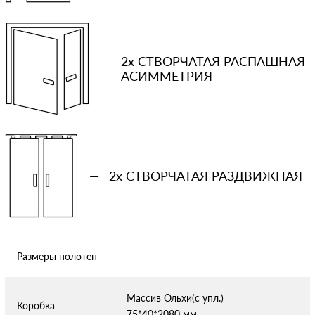
Количество проемов
−
+
2x СТВОРЧАТАЯ РАСПАШНАЯ
—
АСИММЕТРИЯ
Ваша примерная смета на двери
Сообщение
—
2x СТВОРЧАТАЯ РАЗДВИЖНАЯ
Отправляя форму вы соглашаетесь с условиями
политики
Размеры полотен
конфиденциальности
Массив Ольхи(с упл.)
Коробка
75*40*2080 мм