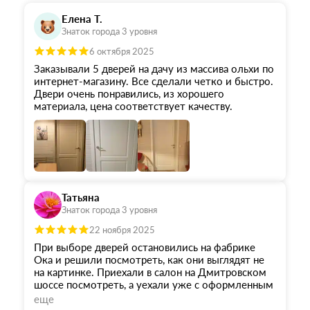
Елена Т.
Знаток города 3 уровня
6 октября 2025
Заказывали 5 дверей на дачу из массива ольхи по
интернет-магазину. Все сделали четко и быстро.
Двери очень понравились, из хорошего
материала, цена соответствует качеству.
Татьяна
Знаток города 3 уровня
22 ноября 2025
При выборе дверей остановились на фабрике
Ока и решили посмотреть, как они выглядят не
на картинке. Приехали в салон на Дмитровском
шоссе посмотреть, а уехали уже с оформленным
заказом. Огромная благодарность менеджеру
еще
Андрею за внимание, вежливость, терпение,