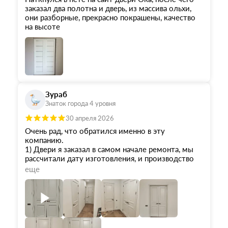
заказал два полотна и дверь, из массива ольхи,
они разборные, прекрасно покрашены, качество
на высоте
Зураб
Знаток города 4 уровня
30 апреля 2026
Очень рад, что обратился именно в эту
компанию.
1) Двери я заказал в самом начале ремонта, мы
рассчитали дату изготовления, и производство
не подвело.
еще
2) Само качество в дверей - отличное. И
покраска, и геометрия.
3) Цена (тем более, что это - массив) - отличная!
У меня были нестандартные размеры, но наценка
не была болезненной.
4) Персонал - это отдельный пункт. От начала и