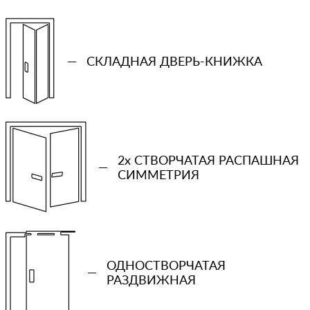
—
СКЛАДНАЯ ДВЕРЬ-КНИЖКА
2x СТВОРЧАТАЯ РАСПАШНАЯ
—
СИММЕТРИЯ
+7 (931) 913-51-83
Ваш телефон
ОДНОСТВОРЧАТАЯ
Количество проемов
—
РАЗДВИЖНАЯ
−
+