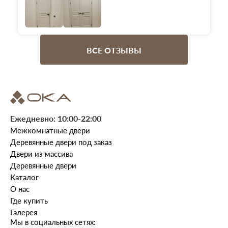
до конца я реально получал удовольствие от
общения и процесса!
Отдельно и лично хочу отметить замечательную
работу сотрудников:
Светлана - чудесный менеджер по продажам!
ВСЕ ОТЗЫВЫ
Екатерина - отдел сервиса, четко вела
технические моменты;
Елена - логист, оформила доставку и приёмку в
лучшем виде;
Артур - мега-установщик, идеально смонтировал
все, что требовалось!
Ежедневно: 10:00-22:00
От души рекомендую это место, благодарю всех
Межкомнатные двери
участников нашей эпопеи, и точно буду
обращаться только сюда!
Деревянные двери под заказ
Двери из массива
Реально, один из немногих моментов ремонта,
Деревянные двери
который прошел без стресса))
Каталог
О нас
Где купить
Галерея
Мы в социальных сетях: