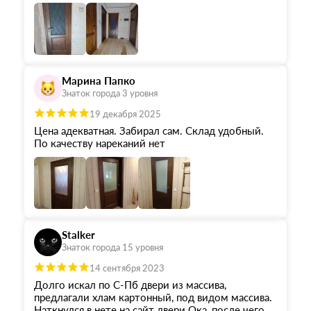
помощь в выборе и оперативное оформление
договора. От момента заказа до установки
прошла неделя. Двери доставили бережно и
аккуратно. Очень благодарны бригаде
установщиков и её бригадиру Атабоеву
Журабеку за отличную установку с точностью до
Марина Папко
миллиметра. Теперь у нас красивые и
Знаток города 3 уровня
качественные двери
19 декабря 2025
Цена адекватная. Забирал сам. Склад удобный.
По качеству нареканий нет
Stalker
Знаток города 15 уровня
14 сентября 2023
Долго искал по С-Пб двери из массива,
предлагали хлам картонный, под видом массива.
Наткнулся в нете на сайт двери Ока, после чего