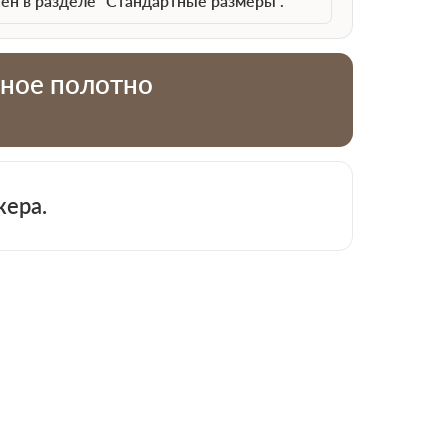
ен в разделе "Стандартные размеры".
тное полотно
 913-51-83
жера.
−
+