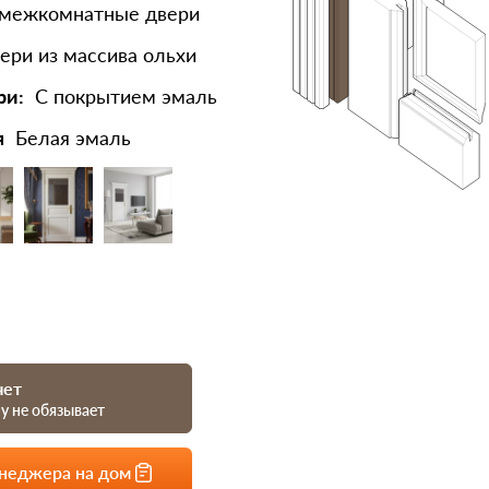
 межкомнатные двери
ери из массива ольхи
ри:
С покрытием эмаль
я
Белая эмаль
чет
му не обязывает
енеджера на дом