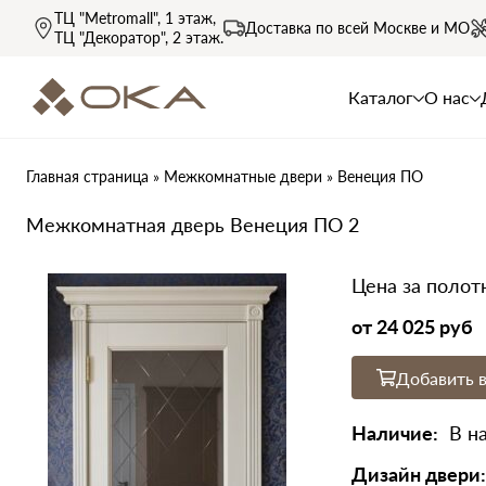
ТЦ "Metromall"
, 1 этаж,
Доставка по всей
Москве и МО
ТЦ "Декоратор"
, 2 этаж.
Каталог
О нас
Главная страница
»
Межкомнатные двери
»
Венеция ПО
Межкомнатная дверь Венеция ПО 2
Цена за полот
от
24 025 руб
Добавить в
Наличие:
В н
Дизайн двери: