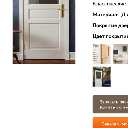
Классические
Материал:
Дв
Покрытие две
Цвет покрыти
Заказать рас
Расчет ни к че
Заказать м