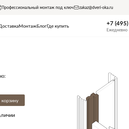
Профессиональный монтаж под ключ
zakaz@dveri-oka.ru
+7 (495
Доставка
Монтаж
Блог
Где купить
Ежедневно 
но:
 корзину
аличии