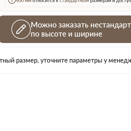
400 мм
относится к
стандартным
размерам и доступ
Можно заказать нестандар
по высоте и ширине
+7 (931)
тный размер, уточните параметры у менед
н
 проемов
ная смета на двери