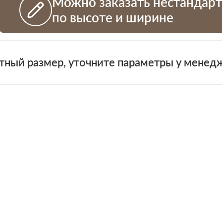
Можно заказать нестандар
по высоте и ширине
тный размер, уточните параметры у менед
+7 (931)
н
 проемов
ная смета на двери