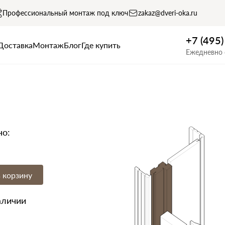
Профессиональный монтаж под ключ
zakaz@dveri-oka.ru
+7 (495
Доставка
Монтаж
Блог
Где купить
Ежедневно 
но:
 корзину
аличии