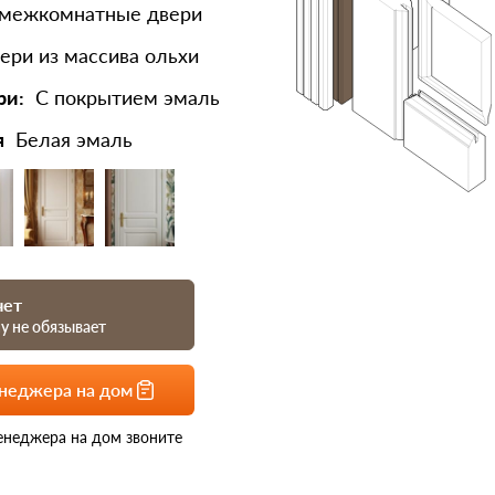
 межкомнатные двери
ери из массива ольхи
ри:
С покрытием эмаль
я
Белая эмаль
чет
му не обязывает
енеджера на дом
енеджера на дом звоните