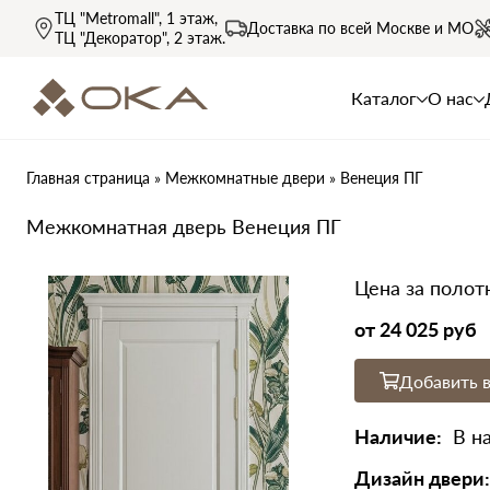
ТЦ "Metromall"
, 1 этаж,
Доставка по всей
Москве и МО
ТЦ "Декоратор"
, 2 этаж.
Каталог
О нас
Главная страница
»
Межкомнатные двери
»
Венеция ПГ
Межкомнатная дверь Венеция ПГ
Цена за полот
от
24 025 руб
Добавить в
Наличие:
В н
Дизайн двери: