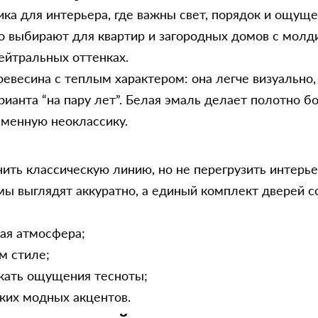
ка для интерьера, где важны свет, порядок и ощуще
о выбирают для квартир и загородных домов с молд
ейтральных оттенках.
древесина с теплым характером: она легче визуально
рианта “на пару лет”. Белая эмаль делает полотно б
еменную неоклассику.
нить классическую линию, но не перегрузить интер
мы выглядят аккуратно, а единый комплект дверей с
ная атмосфера;
м стиле;
ежать ощущения тесноты;
зких модных акцентов.