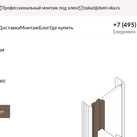
Профессиональный монтаж под ключ
zakaz@dveri-oka.ru
+7 (495
Доставка
Монтаж
Блог
Где купить
Ежедневно 
ая
но:
ет