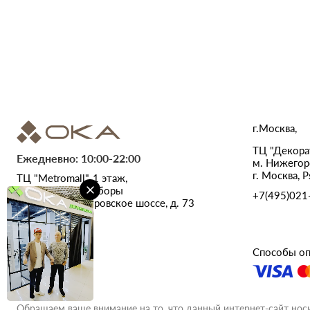
г.Москва,
ТЦ "Декорат
Ежедневно: 10:00-22:00
м. Нижегор
г. Москва, Р
ТЦ "Metromall", 1 этаж,
м. Верхние Лихоборы
+7(495)021
г. Москва, Дмитровское шоссе, д. 73
стр. 1
Способы оп
Обращаем ваше внимание на то, что данный интернет-сайт нос