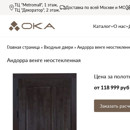
ТЦ "Metromall"
, 1 этаж,
Доставка по всей
Москве и МО
ТЦ "Декоратор"
, 2 этаж.
Каталог
О нас
Главная страница
»
Входные двери
»
Андорра венге неостекленн
Андорра венге неостекленная
Цена за полот
от 118 999 руб
Заказать расч