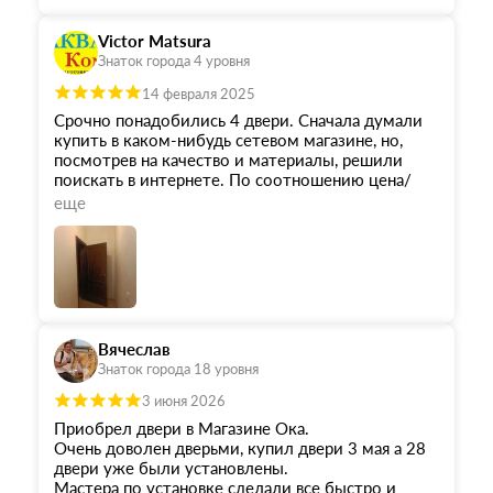
Victor Matsura
Знаток города 4 уровня
14 февраля 2025
Срочно понадобились 4 двери. Сначала думали
купить в каком-нибудь сетевом магазине, но,
посмотрев на качество и материалы, решили
поискать в интернете. По соотношению цена/
качество выбрали и заказали двери Ока из тех,
еще
что были в наличии. Замер проёмов делал сам.
Заказ привезли чётко в срок. Монтажники -
Евгений и Алексей - за 6 часов установили 4
двери. Судя по набору инструментов, которые
они привезли с собой - профессионалы с
многолетним опытом.
Из недостатков - чат в Вотсапе. Пишешь туда и
Вячеслав
непонятно: то ли твоё сообщение прочитали, то
Знаток города 18 уровня
ли нет.
В целом могу рекомендовать!
3 июня 2026
Приобрел двери в Магазине Ока.
Очень доволен дверьми, купил двери 3 мая а 28
двери уже были установлены.
Мастера по установке сделали все быстро и