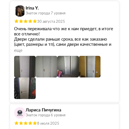
Irina Y.
Знаток города 7 уровня
30 августа 2025
Очень переживала что же к нам приедет, в итоге
все отлично!
Двери сделали раньше срока, все как заказано
(цвет, размеры и тп), сами двери качественные и
выглядят шикарно, наш дизайнер осталась в
еще
восторге)
Грамотный и максимально ориентированный на
клиента менеджер Андрей, всегда был на связи,
оперативно помогал разрешить все вопросы,
быстро помог сделать дозаказ на доборы (у нас
поменялась ширина стен), организовал доставку.
Я очень довольна!
Из минусов, дорогая установка, поэтому мы ей не
воспользовались, нашли альтернативу. Гарантия
на двери при этом не слетает, что тоже больше
Лариса Пичугина
плюс в карму этой компании.
Знаток города 6 уровня
8 июля 2025