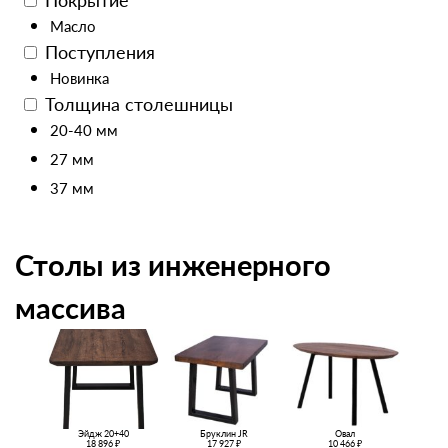
Покрытие
Масло
Поступления
Новинка
Толщина столешницы
20-40 мм
27 мм
37 мм
Столы из инженерного
массива
Эйдж 20+40
Бруклин JR
Овал
18 896 ₽
17 927 ₽
10 466 ₽