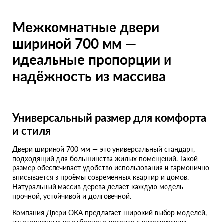
Ширина
Все
Межкомнатные двери
шириной 700 мм —
Наличие
Все
идеальные пропорции и
В шоуруме
Все
надёжность из массива
Bottega Legno
Сбросить всё
Применить
Универсальный размер для комфорта
Распродажа
и стиля
Двери шириной 700 мм — это универсальный стандарт,
подходящий для большинства жилых помещений. Такой
размер обеспечивает удобство использования и гармонично
вписывается в проёмы современных квартир и домов.
Натуральный массив дерева делает каждую модель
прочной, устойчивой и долговечной.
Компания Двери ОКА предлагает широкий выбор моделей,
изготовленных из отборного массива с классическим