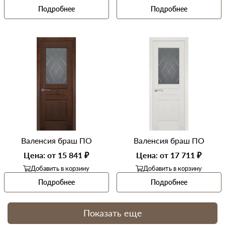
Подробнее
Подробнее
Фильтр
Материал двери
Все
Цвет
Все
Валенсия браш ПО
Валенсия браш ПО
Дизайн
Все
Цена: от 15 841 ₽
Цена: от 17 711 ₽
Тип
Все
Добавить в корзину
Добавить в корзину
Подробнее
Подробнее
Покрытие двери
Все
Показать еще
Высота
Все