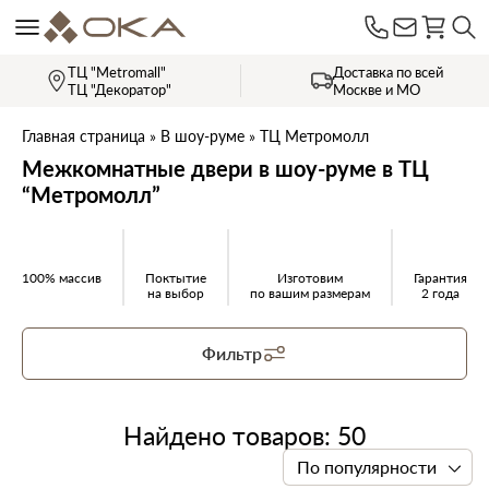
ТЦ "Metromall"
Доставка по всей
ТЦ "Декоратор"
Москве и МО
Главная страница
»
В шоу-руме
»
ТЦ Метромолл
Межкомнатные двери в шоу-руме в ТЦ
“Метромолл”
100% массив
Поктытие
Изготовим
Гарантия
на выбор
по вашим размерам
2 года
Фильтр
Найдено товаров: 50
По популярности