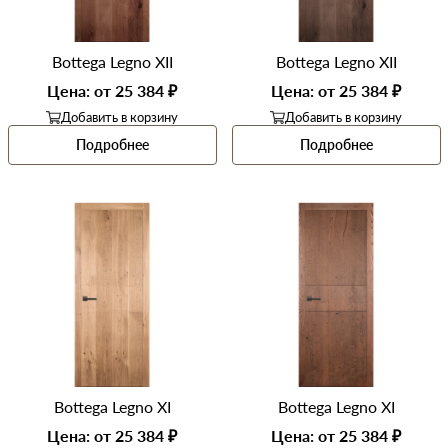
Покрытие двери
Все
Bottega Legno XII
Bottega Legno XII
Цена: от 25 384 ₽
Цена: от 25 384 ₽
Высота
Все
Добавить в корзину
Добавить в корзину
Подробнее
Подробнее
Ширина
Все
Наличие
Все
В шоуруме
Все
Bottega Legno
Сбросить всё
Применить
Распродажа
Bottega Legno XI
Bottega Legno XI
Цена: от 25 384 ₽
Цена: от 25 384 ₽