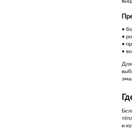
выц
Пр
• б
• р
• п
• в
Для
выб
эма
Гд
Бел
тёп
и ку