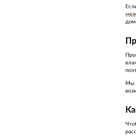
Есл
меж
дом
Пр
Про
вла
поэ
Мы 
воз
Ка
Что
рас