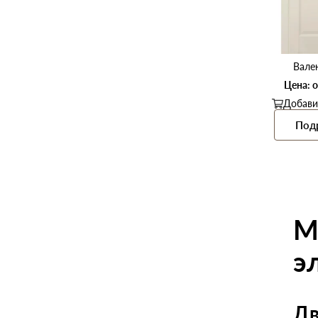
Вале
Цена: о
Добави
Под
М
э
Дв