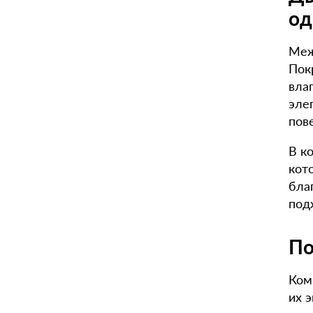
од
Меж
Пок
вла
эле
пов
В к
кот
бла
под
По
Ком
их 