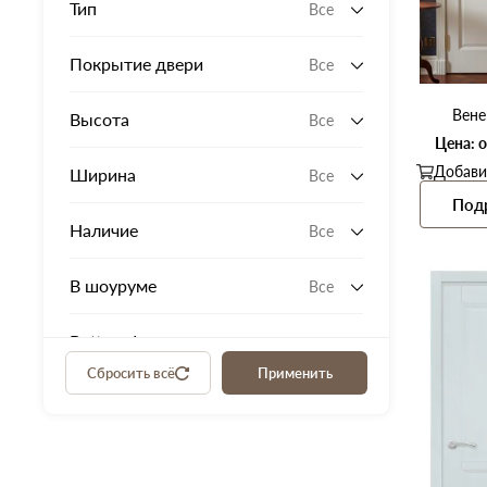
Тип
Все
Покрытие двери
Все
Вене
Высота
Все
Цена: о
Добави
Ширина
Все
Под
Наличие
Все
В шоуруме
Все
Bottega Legno
Сбросить всё
Применить
Распродажа